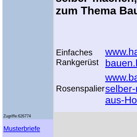
zum Thema Baua
www.hau
Einfaches
Rankgerüst
bauen.
www.ba
selber
Rosenspalier
aus-Ho
Zugriffe:626774
Musterbriefe