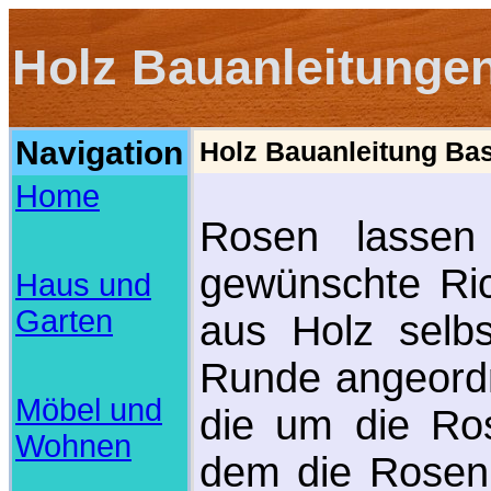
Holz Bauanleitunge
Navigation
Holz Bauanleitung Bas
Home
Rosen lassen
gewünschte Ric
Haus und
Garten
aus Holz selb
Runde angeordn
Möbel und
die um die Ro
Wohnen
dem die Rosen