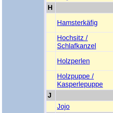
H
Hamsterkäfig
Hochsitz /
Schlafkanzel
Holzperlen
Holzpuppe /
Kasperlepuppe
J
Jojo