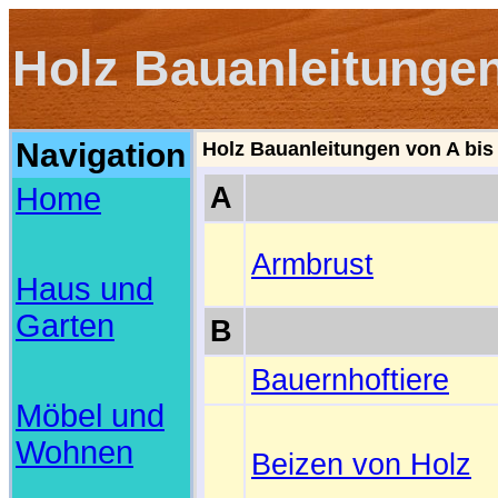
Holz Bauanleitunge
Navigation
Holz Bauanleitungen von A bis
A
Home
Armbrust
Haus und
Garten
B
Bauernhoftiere
Möbel und
Wohnen
Beizen von Holz