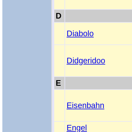
D
Diabolo
Didgeridoo
E
Eisenbahn
Engel