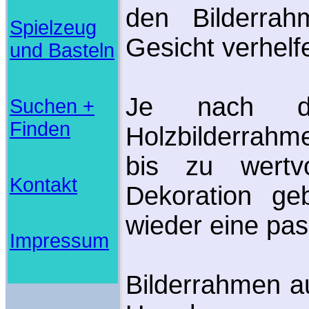
den Bilderrah
Spielzeug
Gesicht verhelf
und Basteln
Je nach d
Suchen +
Finden
Holzbilderrahme
bis zu wertv
Kontakt
Dekoration g
wieder eine p
Impressum
Bilderrahmen a