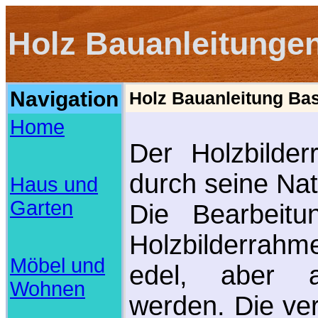
Holz Bauanleitunge
Navigation
Holz Bauanleitung Bas
Home
Der Holzbilde
durch seine Nat
Haus und
Garten
Die Bearbeitu
Holzbilderrah
Möbel und
edel, aber au
Wohnen
werden. Die ve