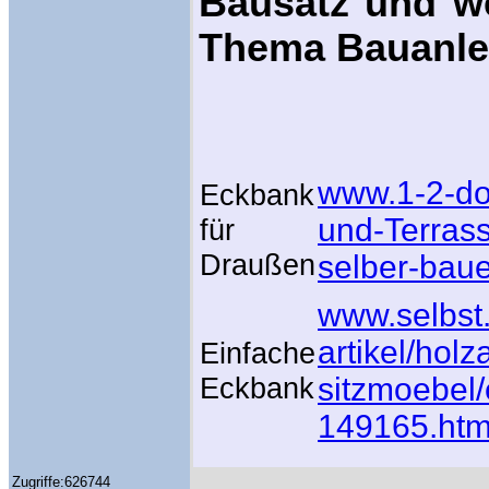
Bausatz und we
Thema Bauanle
www.1-2-do
Eckbank
und-Terras
für
Draußen
selber-bau
www.selbst
artikel/hol
Einfache
Eckbank
sitzmoebel/
149165.htm
Zugriffe:626744