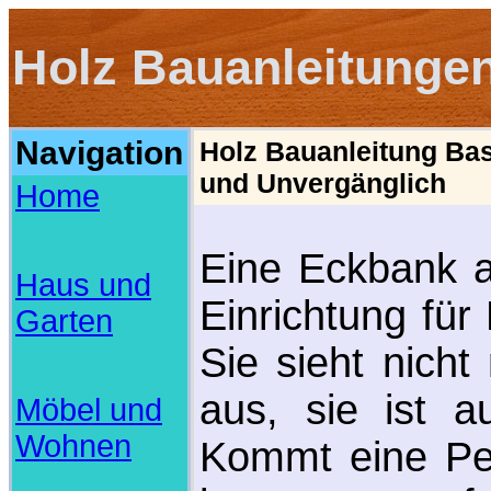
Holz Bauanleitunge
Navigation
Holz Bauanleitung Bas
und Unvergänglich
Home
Eine Eckbank au
Haus und
Einrichtung fü
Garten
Sie sieht nicht
aus, sie ist a
Möbel und
Wohnen
Kommt eine Pe