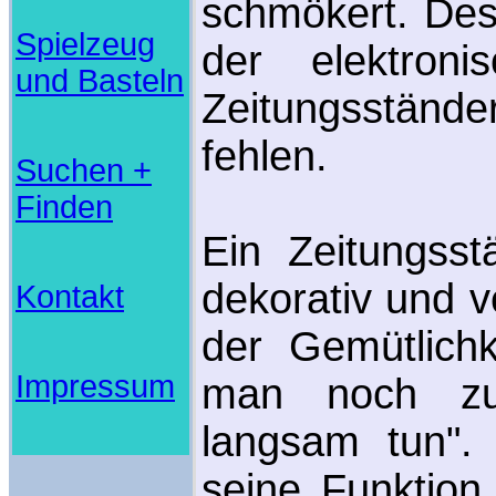
schmökert. Des
Spielzeug
der elektroni
und Basteln
Zeitungsstän
fehlen.
Suchen +
Finden
Ein Zeitungsst
dekorativ und ve
Kontakt
der Gemütlichk
Impressum
man noch zu
langsam tun". 
seine Funktion