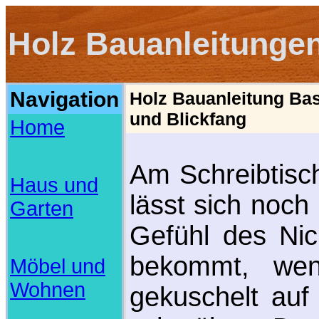
Holz Bauanleitunge
Navigation
Holz Bauanleitung Bas
und Blickfang
Home
Am Schreibtisc
Haus und
lässt sich noch
Garten
Gefühl des Nic
bekommt, we
Möbel und
Wohnen
gekuschelt au