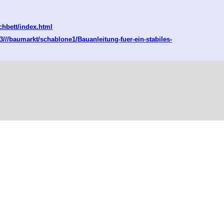
chbett/index.html
//baumarkt/schablone1/Bauanleitung-fuer-ein-stabiles-