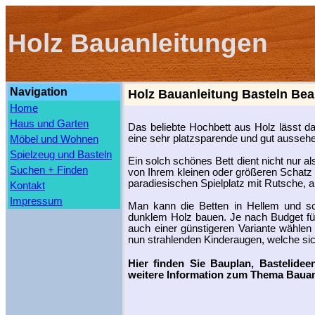
Holz Bauanleitungen
Navigation
Holz Bauanleitung Basteln Bea
Home
Haus und Garten
Das beliebte Hochbett aus Holz lässt d
eine sehr platzsparende und gut ausseh
Möbel und Wohnen
Spielzeug und Basteln
Ein solch schönes Bett dient nicht nur a
Suchen + Finden
von Ihrem kleinen oder größeren Schatz
paradiesischen Spielplatz mit Rutsche, al
Kontakt
Impressum
Man kann die Betten in Hellem und sc
dunklem Holz bauen. Je nach Budget fü
auch einer günstigeren Variante wähle
nun strahlenden Kinderaugen, welche sic
Hier finden Sie Bauplan, Bastelide
weitere Information zum Thema Bauan