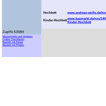
Hochbett
www.andreas-stolle.de/ho
www.baumarkt.de/nxs/1443/
Kinder-Hochbett
Kinder-Hochbett
Zugriffe:626994
Musterbriefe und Vorlagen
Online Checklisten
Basteln mit Papier
Basteln mit Piraten