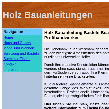
Holz Bauanleitungen
Navigation
Holz Bauanleitung Basteln Bea
Profihandwerker
Home
Haus und Garten
Möbel und Wohnen
Die Hobelbank, auch Werkbank genannt, 
zu den wichtigste Arbeitsmitteln des ho
Spielzeug und Basteln
nützlicher, universeller Helfer.
Suchen + Finden
Kontakt
Durch ihre massive Konstruktion können
werden, ohne dass sie sich auch nur im
Impressum
dem Fußboden verschraubt. Ihre Klemmv
hinterlassen keine Druckstellen.
Klug aufgeteile Spannelemente aus Meta
gesamte Länge des Werkstückes, ohn
beschädigen. Professionelle Hobelbänke
Fächer, die Lagermöglichkeiten für Hilfsm
Hier finden Sie Bauplan, Bastelide
weitere Information zum Thema Bauan