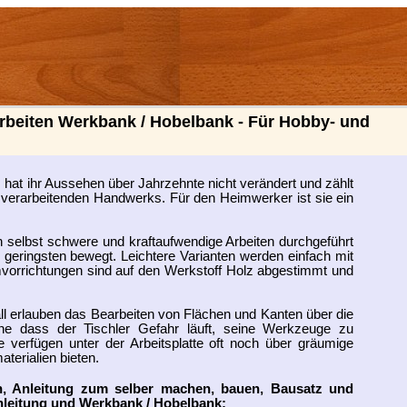
rbeiten Werkbank / Hobelbank - Für Hobby- und
hat ihr Aussehen über Jahrzehnte nicht verändert und zählt
lzverarbeitenden Handwerks. Für den Heimwerker ist sie ein
 selbst schwere und kraftaufwendige Arbeiten durchgeführt
 geringsten bewegt. Leichtere Varianten werden einfach mit
orrichtungen sind auf den Werkstoff Holz abgestimmt und
ll erlauben das Bearbeiten von Flächen und Kanten über die
e dass der Tischler Gefahr läuft, seine Werkzeuge zu
 verfügen unter der Arbeitsplatte oft noch über gräumige
aterialien bieten.
en, Anleitung zum selber machen, bauen, Bausatz und
leitung und Werkbank / Hobelbank: