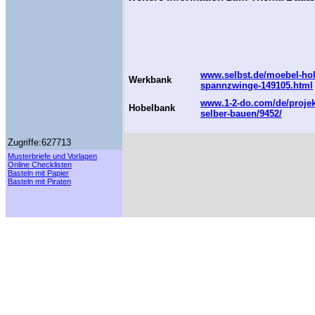
www.selbst.de/moebel-holz
Werkbank
spannzwinge-149105.html
www.1-2-do.com/de/projek
Hobelbank
selber-bauen/9452/
Zugriffe:627713
Musterbriefe und Vorlagen
Online Checklisten
Basteln mit Papier
Basteln mit Piraten