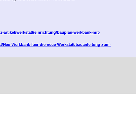
-artikel/werkstatt/einrichtung/bauplan-werkbank-mit-
t/Neu-Werkbank-fuer-die-neue-Werkstatt/bauanleitung-zum-