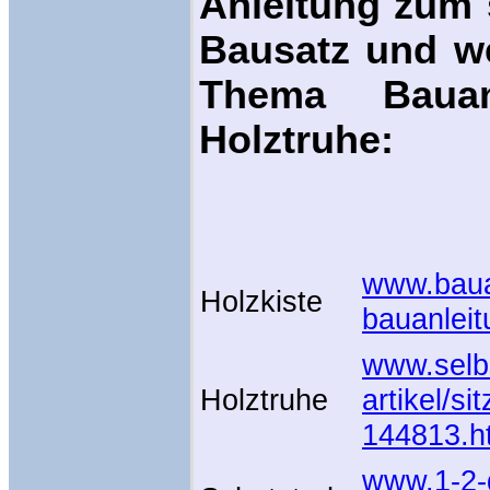
Anleitung zum 
Bausatz und we
Thema Bauan
Holztruhe:
www.bauan
Holzkiste
bauanleit
www.selbs
Holztruhe
artikel/si
144813.h
www.1-2-d