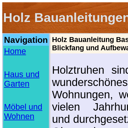
Holz Bauanleitunge
Navigation
Holz Bauanleitung Bas
Blickfang und Aufbew
Home
Holztruhen sin
Haus und
wunderschöne
Garten
Wohnungen, we
vielen Jahrhu
Möbel und
Wohnen
und durchgesetz