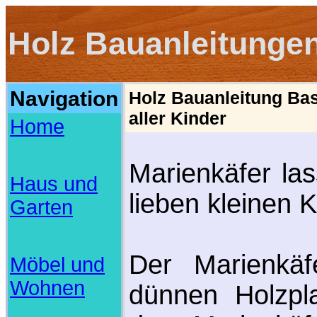
Holz Bauanleitunge
Navigation
Holz Bauanleitung Bas
aller Kinder
Home
Marienkäfer la
Haus und
lieben kleinen K
Garten
Der Marienkäf
Möbel und
Wohnen
dünnen Holzpl